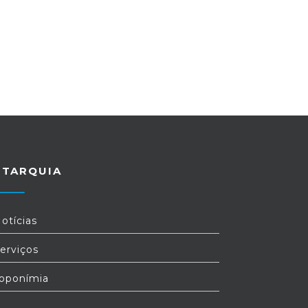
UTARQUIA
otícias
erviços
oponímia