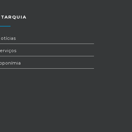
UTARQUIA
otícias
erviços
oponímia