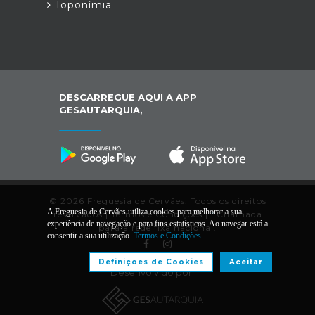
Toponímia
DESCARREGUE AQUI A APP
GESAUTARQUIA,
© 2026 Freguesia de Cervães. Todos os direitos
A Freguesia de Cervães utiliza cookies para melhorar a sua
reservados |
Termos e Condições
|
*
Chamada
experiência de navegação e para fins estatísticos. Ao navegar está a
para a rede fixa nacional.
consentir a sua utilização.
Termos e Condições
Definiçoes de Cookies
Aceitar
Desenvolvido por: